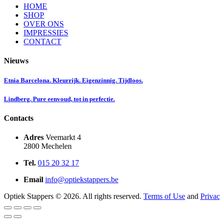
HOME
SHOP
OVER ONS
IMPRESSIES
CONTACT
Nieuws
Etnia Barcelona. Kleurrijk. Eigenzinnig. Tijdloos.
Lindberg. Pure eenvoud, tot in perfectie.
Contacts
Adres
Veemarkt 4
2800 Mechelen
Tel.
015 20 32 17
Email
info@optiekstappers.be
Optiek Stappers © 2026. All rights reserved.
Terms of Use
and
Privac